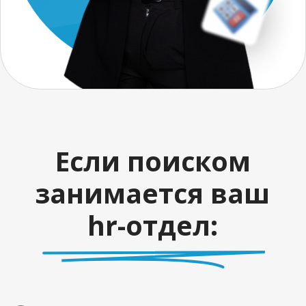
Какой пул задач
закрепить за ним
Как мотивировать
маркетолога
Не будет понятного портрета
кандидата
Нет гарантии, что тестовые
задания будут релевантны
настоящим задачам
Может искать от 1 месяца до
бесконечности
И не факт, что HR будет искать
маркетолога "изо всех сил", т.к.
есть более важные задачи