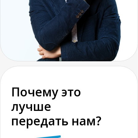
прозрачную схему
мотивации, адаптации и KPI
с привязкой к
стратегическим целям
компании
На всем периоде адаптации
мы будем осуществлять
контроль и промежуточную
аттестацию сотрудника