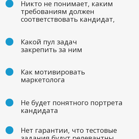
Финансовые
расходы
велики, если
ищете сами
Период адаптации длится 3-6
месяцев, за которые придется
отдать от 150 т.р. в месяц. И в
большинстве случаев он уйдет.
Например, потому что вы,
нагрузили его не тем, что он хотел
и ждал. Плюс закрыть вакансию