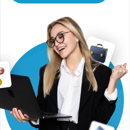
Если поиском
занимается ваш
hr-отдел:
Никто не понимает, каким
требованиям должен
соответствовать кандидат,