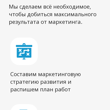
скриптами
Возьмем на себя PR-
сопровождение
Включая написание
статей и их размещение
Обеспечим подключенные и
исправно работающие
сервисы захвата лидов на
сайте, интеграцию с 1С, CRM
Сделаем SEO-оптимизацию
сайта. Сайт будет не просто
"дружественным" для
поисковиков, но и выходящим в
ТОП по самым важным запросам