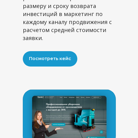
размеру и сроку возврата
инвестиций в маркетинг по
Нажимая на кнопку, я принимаю
каждому каналу продвижения с
условия соглашения.
расчетом средней стоимости
заявки.
Записаться
Посмотреть кейс
Маркетинг-сессия
PR
Маркетинговый
Блог
Быстрый старт
Наши работы
аудит
Базовый маркетинг
Аудит отдела продаж
Создание
Маркетинг на аутсорсе
сайта
Программа лояльности с
дизайнерами
Карта сайта