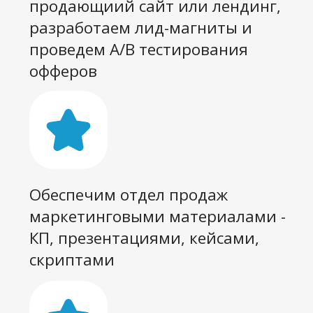
Запустим рекламные кампании
на подходящих площадках
(Яндекс.Директ, VK, Авито,
Telegram, MyTarget) с
оптимальным общим
бюджетом. Мы создадим
прогноз по лидам и привлечем
новые заявки по согласованной
стоимости
У вас будет свой менеджер,
который который предоставит
еженедельную отчетность и