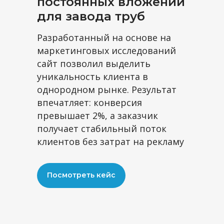
постоянных вложений
напишем, какую
для завода труб
отдачу можно
Разработанный на основе на
получить от вашего
маркетинговых исследований
сайта и рекламных
сайт позволил выделить
каналов
уникальность клиента в
однородном рынке. Результат
впечатляет: конверсия
превышает 2%, а заказчик
получает стабильный поток
клиентов без затрат на рекламу
Посмотреть кейс