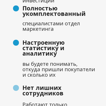
Поможем выполнить
Мы сделаем всё необходимое,
план по заявкам
чтобы добиться максимального
результата от маркетинга.
Поможем составить его
реалистично и выстроить
"дорожную карту"
Проведем
исследования
На которые всегда не
хватает своих ресурсов
Составим маркетинговую
стратегию развития и
распишем план работ
У вас будет один
подрядчик
На все digital-каналы,
включая сайт, SEO,
контекст, соцсети, пиар
Освободим вас от
Проведем анализ рынка и
отчетной рутины
составим подробные портреты
Отчитывается ваш