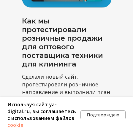
Политика
Политика обработки персональных
конфиденциальности
данных
Как мы
Маркетинговое агентство
ЯВОРСКИЙ И ПАРТНЕРЫ
протестировали
розничные продажи
для оптового
8 800 302 44 74
поставщика техники
для клининга
заказать звонок
Сделали новый сайт,
протестировали розничное
направление и выполнили план
по обращениям на 143%
Используя сайт ya-
digital.ru, вы соглашаетесь
Подтверждаю
с использованием файлов
Посмотреть кейс
cookie