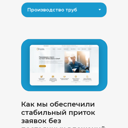
Ответьте на
5
Как мы обеспечили
вопросов
, и мы в
стабильный приток
заявок без
течение 1 дня