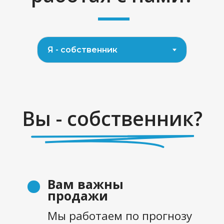
а еще на рабочем месте,
больничных и отпусках
Оплата по факту
выполнения
Понимаете, за что
платите, с детализацией
до 1 часа
Будете понимать
на что тратятся деньги и
какой возврат
инвестиций
Полностью
укомплектованный
специалистами отдел
маркетинга
Настроенную
статистику и
аналитику