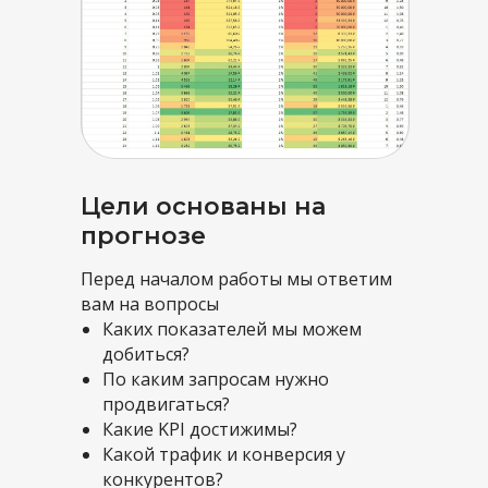
Цели основаны на
прогнозе
Перед началом работы мы ответим
вам на вопросы
Каких показателей мы можем
добиться?
Сравним со
По каким запросам нужно
продвигаться?
специалистами
Какие KPI достижимы?
в штате
Какой трафик и конверсия у
конкурентов?