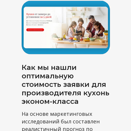
Давайте
попробуем
Запишитесь на получасовую
бесплатную консультацию, где мы
Как мы нашли
расскажем, каких результатов
можно достичь в вашей нише,
оптимальную
покажем точки роста вашего сайта
стоимость заявки для
производителя кухонь
Записаться
эконом-класса
на консультацию
На основе маркетинговых
исследований был составлен
реалистичный прогноз по
+7