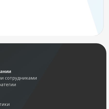
пании
ми сотрудниками
ратегии
тики