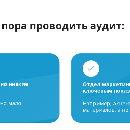
 пора проводить аудит:
 но низкие
Отдел маркетинг
ключевым показ
 но мало
Например, акцен
материалов, а не