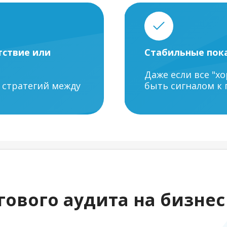
тствие или
Стабильные пока
Даже если все "х
 стратегий между
быть сигналом к 
ового аудита на бизнес