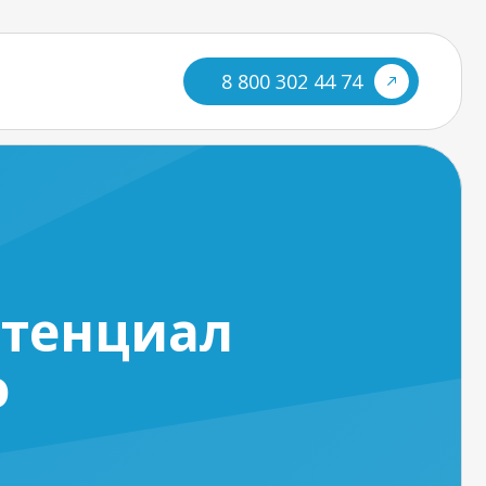
8 800 302 44 74
отенциал
о