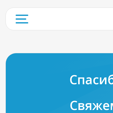
Спасиб
Свяже