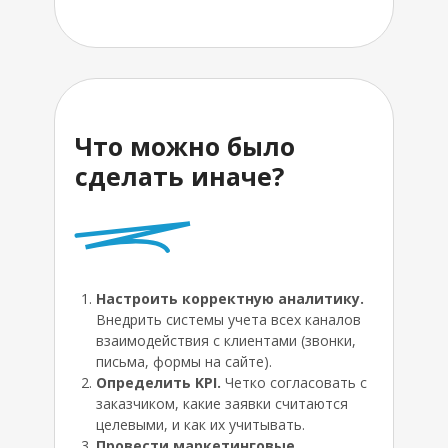
+7
Нажимая на кнопку, я принимаю
условия соглашения.
Что можно было
сделать иначе?
Записаться
Настроить корректную аналитику.
Маркетинг-сессия
PR
Внедрить системы учета всех каналов
Маркетинговый
Блог
взаимодействия с клиентами (звонки,
Быстрый старт
Наши работы
аудит
письма, формы на сайте).
Базовый маркетинг
Определить KPI.
Четко согласовать с
Аудит отдела продаж
заказчиком, какие заявки считаются
Создание
Маркетинг на аутсорсе
сайта
целевыми, и как их учитывать.
Программа лояльности с
Провести маркетинговые