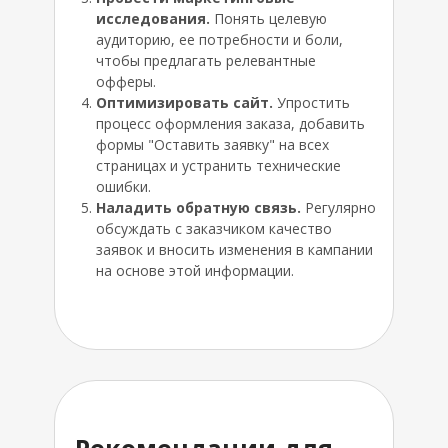
дизайнерами
исследования.
Понять целевую
аудиторию, ее потребности и боли,
Карта сайта
чтобы предлагать релевантные
Политика
офферы.
Политика обработки персональных
конфиденциальности
Оптимизировать сайт.
Упростить
данных
процесс оформления заказа, добавить
Маркетинговое агентство
формы "Оставить заявку" на всех
ЯВОРСКИЙ И ПАРТНЕРЫ
страницах и устранить технические
ошибки.
Наладить обратную связь.
Регулярно
обсуждать с заказчиком качество
8 800 302 44 74
заявок и вносить изменения в кампании
на основе этой информации.
заказать звонок