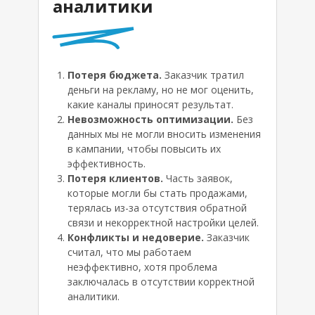
аналитики
Потеря бюджета.
Заказчик тратил
деньги на рекламу, но не мог оценить,
какие каналы приносят результат.
Давайте
Невозможность оптимизации.
Без
данных мы не могли вносить изменения
попробуем
в кампании, чтобы повысить их
эффективность.
Запишитесь на получасовую
Потеря клиентов.
Часть заявок,
бесплатную консультацию, где мы
которые могли бы стать продажами,
расскажем, каких результатов
терялась из-за отсутствия обратной
можно достичь в вашей нише,
связи и некорректной настройки целей.
покажем точки роста вашего сайта
Конфликты и недоверие.
Заказчик
считал, что мы работаем
неэффективно, хотя проблема
Записаться
заключалась в отсутствии корректной
на консультацию
аналитики.